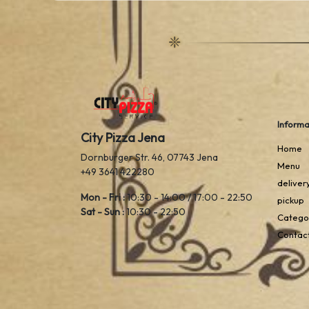
Informa
City Pizza Jena
Home
Dornburger Str. 46, 07743 Jena
Menu
+49 3641 422280
deliver
Mon - Fri :
10:30 - 14:00 / 17:00 - 22:50
pickup
Sat - Sun :
10:30 - 22:50
Catego
Contac