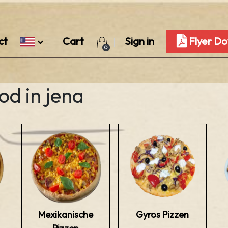
ct
Cart
Sign in
Flyer D
0
od in jena
Mexikanische
Gyros Pizzen