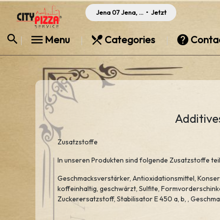
Jena 07 Jena, Germany
•
Jetzt
Menu
Categories
Conta
Additive
Zusatzstoffe
In unseren Produkten sind folgende Zusatzstoffe tei
Geschmacksverstärker, Antioxidationsmittel, Konserv
koffeinhaltig, geschwärzt, Sulfite, Formvorderschinke
Zuckerer­satzstoff, Stabilisator E 450 a, b, , Gesch