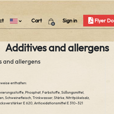
ct
Cart
Sign in
Flyer D
0
Additives and allergens
s and allergens
lweise enthalten:
ierungsstoffe, Phosphat, Farbstoffe, Süßungsmittel,
n, Schweinefleisch, Trinkwasser, Stärke, Nitritpökelsalz,
macksverstärker E 620, Antioxidationsmittel E 310–321