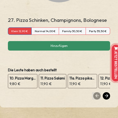
27. Pizza Schinken, Champignons, Bolognese
Klein 12,90 €
Normal 14,00 €
Family 30,50 €
Party 35,50 €
Hinzufügen
JETZT BESTELLEN
Die Leute haben auch bestellt
10. Pizza Margeritha
11. Pizza Salami
11a. Pizza pikant Peperoniwurst
9,80 €
11,90 €
11,90 €
11,90 €