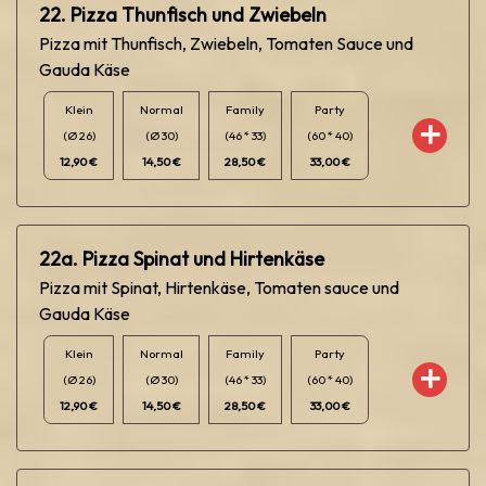
22. Pizza Thunfisch und Zwiebeln
Pizza mit Thunfisch, Zwiebeln, Tomaten Sauce und
Gauda Käse
Klein
Normal
Family
Party
(Ø 26)
(Ø 30)
(46 * 33)
(60 * 40)
12,90 €
14,50 €
28,50 €
33,00 €
22a. Pizza Spinat und Hirtenkäse
Pizza mit Spinat, Hirtenkäse, Tomaten sauce und
Gauda Käse
Klein
Normal
Family
Party
(Ø 26)
(Ø 30)
(46 * 33)
(60 * 40)
12,90 €
14,50 €
28,50 €
33,00 €