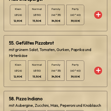
Klein
Normal
Family
Party
(Ø 26)
(Ø 30)
(46 * 33)
(60 * 40)
12,90 €
15,50 €
34,30 €
39,00 €
55. Gefülltes Pizzabrot
mit grünem Salat, Tomaten, Gurken, Paprika und
Hirtenkäse
Klein
Normal
Family
Party
(Ø 26)
(Ø 30)
(46 * 33)
(60 * 40)
12,90 €
15,50 €
34,30 €
39,00 €
58. Pizza Indiano
mit Aubergine, Zucchini, Mais, Peperoni und Knoblauch