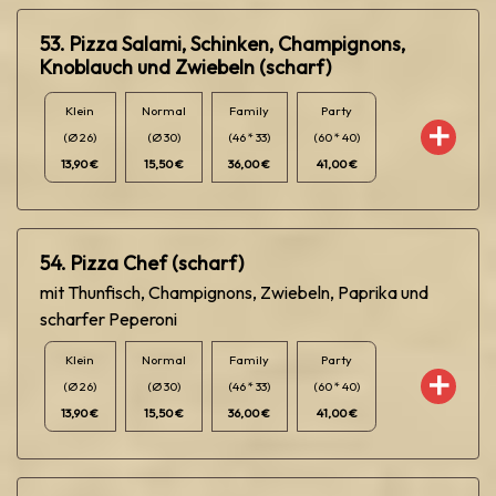
53. Pizza Salami, Schinken, Champignons,
Knoblauch und Zwiebeln (scharf)
Klein
Normal
Family
Party
(Ø 26)
(Ø 30)
(46 * 33)
(60 * 40)
13,90 €
15,50 €
36,00 €
41,00 €
54. Pizza Chef (scharf)
mit Thunfisch, Champignons, Zwiebeln, Paprika und
scharfer Peperoni
Klein
Normal
Family
Party
(Ø 26)
(Ø 30)
(46 * 33)
(60 * 40)
13,90 €
15,50 €
36,00 €
41,00 €