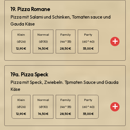
19. Pizza Romane
Pizza mit Salami und Schinken, Tomaten sauce und
Gauda Käse
Klein
Normal
Family
Party
(Ø 26)
(Ø 30)
(46 * 33)
(60 * 40)
12,90 €
14,50 €
28,50 €
33,00 €
19a. Pizza Speck
Pizza mit Speck, Zwiebeln. Tpmaten Sauce und Gauda
Käse
Klein
Normal
Family
Party
(Ø 26)
(Ø 30)
(46 * 33)
(60 * 40)
12,90 €
14,50 €
28,50 €
33,00 €