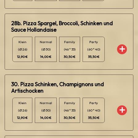
28b. Pizza Spargel, Broccoli, Schinken und
Sauce Hollandaise
Klein
Normal
Family
Party
(Ø 26)
(Ø 30)
(46 * 33)
(60 * 40)
12,90 €
14,00 €
30,50 €
35,50 €
30. Pizza Schinken, Champignons und
Artischocken
Klein
Normal
Family
Party
(Ø 26)
(Ø 30)
(46 * 33)
(60 * 40)
12,90 €
14,00 €
30,50 €
35,50 €