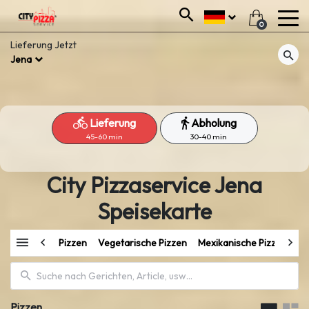
0
Lieferung
Jetzt
Jena
Lieferung
Abholung
45-60 min
30-40 min
City Pizzaservice Jena
Speisekarte
Pizzen
Vegetarische Pizzen
Mexikanische Pizzen
Gy
Pizzen