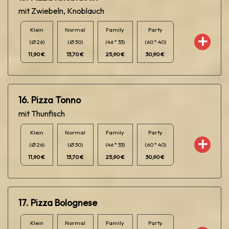
mit Zwiebeln, Knoblauch
Klein
Normal
Family
Party
(Ø 26)
(Ø 30)
(46 * 33)
(60 * 40)
11,90 €
13,70 €
25,90 €
30,90 €
16. Pizza Tonno
mit Thunfisch
Klein
Normal
Family
Party
(Ø 26)
(Ø 30)
(46 * 33)
(60 * 40)
11,90 €
13,70 €
25,90 €
30,90 €
17. Pizza Bolognese
Klein
Normal
Family
Party