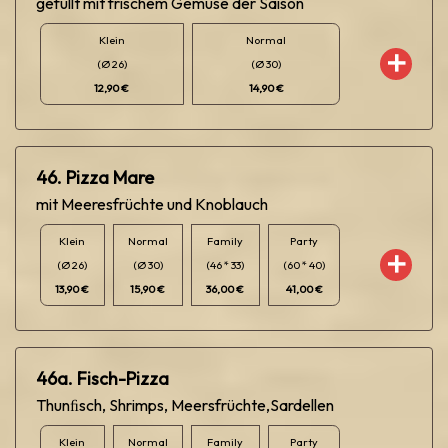
gefüllt mit frischem Gemüse der Saison
Klein
Normal
(Ø 26)
(Ø 30)
12,90 €
14,90 €
46. Pizza Mare
mit Meeresfrüchte und Knoblauch
Klein
Normal
Family
Party
(Ø 26)
(Ø 30)
(46 * 33)
(60 * 40)
13,90 €
15,90 €
36,00 €
41,00 €
46a. Fisch-Pizza
Thunﬁsch, Shrimps, Meersfrüchte,Sardellen
Klein
Normal
Family
Party