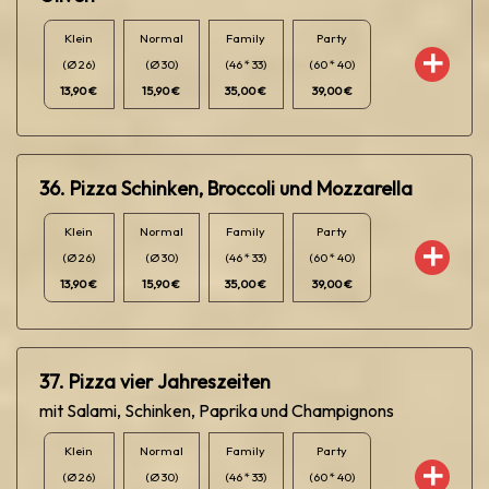
Klein
Normal
Family
Party
(Ø 26)
(Ø 30)
(46 * 33)
(60 * 40)
13,90 €
15,90 €
35,00 €
39,00 €
36. Pizza Schinken, Broccoli und Mozzarella
Klein
Normal
Family
Party
(Ø 26)
(Ø 30)
(46 * 33)
(60 * 40)
13,90 €
15,90 €
35,00 €
39,00 €
37. Pizza vier Jahreszeiten
mit Salami, Schinken, Paprika und Champignons
Klein
Normal
Family
Party
(Ø 26)
(Ø 30)
(46 * 33)
(60 * 40)