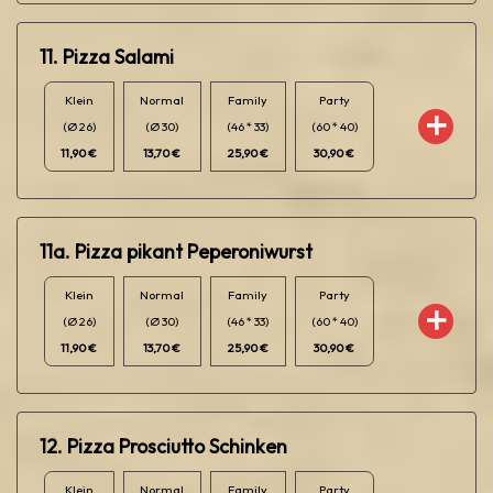
11. Pizza Salami
Klein
Normal
Family
Party
(Ø 26)
(Ø 30)
(46 * 33)
(60 * 40)
11,90 €
13,70 €
25,90 €
30,90 €
11a. Pizza pikant Peperoniwurst
Klein
Normal
Family
Party
(Ø 26)
(Ø 30)
(46 * 33)
(60 * 40)
11,90 €
13,70 €
25,90 €
30,90 €
12. Pizza Prosciutto Schinken
Klein
Normal
Family
Party