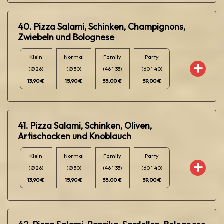
40. Pizza Salami, Schinken, Champignons,
Zwiebeln und Bolognese
Klein
Normal
Family
Party
(Ø 26)
(Ø 30)
(46 * 33)
(60 * 40)
13,90 €
15,90 €
35,00 €
39,00 €
41. Pizza Salami, Schinken, Oliven,
Artischocken und Knoblauch
Klein
Normal
Family
Party
(Ø 26)
(Ø 30)
(46 * 33)
(60 * 40)
13,90 €
15,90 €
35,00 €
39,00 €