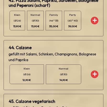
42. Pizza Salami, Paprika, Sardellen, Bolognese
und Peperoni (scharf)
Klein
Normal
Family
Party
(Ø 26)
(Ø 30)
(46 * 33)
(60 * 40)
13,90 €
15,90 €
35,00 €
39,00 €
44. Calzone
gefüllt mit Salami, Schinken, Champignons, Bolognese
und Paprika
Klein
Normal
(Ø 26)
(Ø 30)
12,90 €
14,90 €
45. Calzone vegetarisch