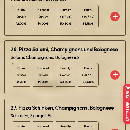
Klein
Normal
Family
Party
(Ø 26)
(Ø 30)
(46 * 33)
(60 * 40)
12,90 €
14,00 €
30,50 €
35,50 €
26. Pizza Salami, Champignons und Bolognese
Salami, Champignons, Bolognese3
Klein
Normal
Family
Party
(Ø 26)
(Ø 30)
(46 * 33)
(60 * 40)
12,90 €
14,00 €
30,50 €
35,50 €
JETZT BESTELLEN
27. Pizza Schinken, Champignons, Bolognese
Schinken, Spargel, Ei
Klein
Normal
Family
Party