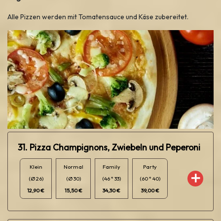
Alle Pizzen werden mit Tomatensauce und Käse zubereitet.
31. Pizza Champignons, Zwiebeln und Peperoni
Klein
Normal
Family
Party
(Ø 26)
(Ø 30)
(46 * 33)
(60 * 40)
12,90 €
15,50 €
34,30 €
39,00 €