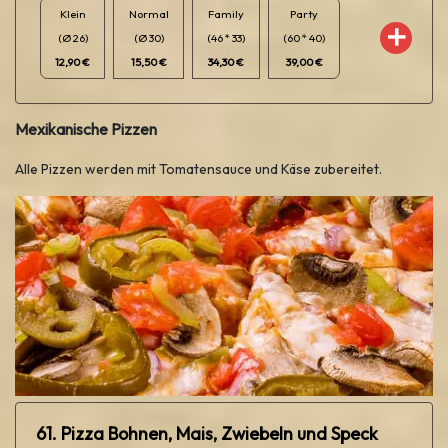
Klein
Normal
Family
Party
(Ø 26)
(Ø 30)
(46 * 33)
(60 * 40)
12,90 €
15,50 €
34,30 €
39,00 €
Mexikanische Pizzen
Alle Pizzen werden mit Tomatensauce und Käse zubereitet.
61. Pizza Bohnen, Mais, Zwiebeln und Speck