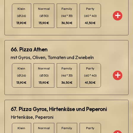
Klein
Normal
Family
Party
(Ø 26)
(Ø 30)
(46 * 33)
(60 * 40)
13,90 €
15,90 €
36,50 €
41,50 €
66. Pizza Athen
mit Gyros, Oliven, Tomaten und Zwiebeln
Klein
Normal
Family
Party
(Ø 26)
(Ø 30)
(46 * 33)
(60 * 40)
13,90 €
15,90 €
36,50 €
41,50 €
67. Pizza Gyros, Hirtenkäse und Peperoni
Hirtenkäse, Peperoni
Klein
Normal
Family
Party