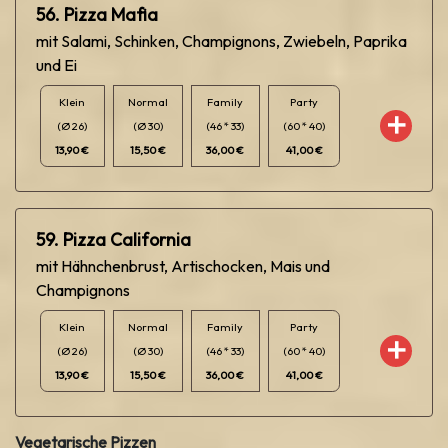
56. Pizza Mafia
mit Salami, Schinken, Champignons, Zwiebeln, Paprika
und Ei
Klein
Normal
Family
Party
(Ø 26)
(Ø 30)
(46 * 33)
(60 * 40)
13,90 €
15,50 €
36,00 €
41,00 €
59. Pizza California
mit Hähnchenbrust, Artischocken, Mais und
Champignons
Klein
Normal
Family
Party
(Ø 26)
(Ø 30)
(46 * 33)
(60 * 40)
13,90 €
15,50 €
36,00 €
41,00 €
Vegetarische Pizzen