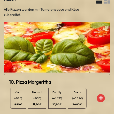
Alle Pizzen werden mit Tomatensauce und Käse
zubereitet.
10. Pizza Margeritha
Klein
Normal
Family
Party
(Ø 26)
(Ø 30)
(46 * 33)
(60 * 40)
9,80 €
11,40 €
23,90 €
26,90 €