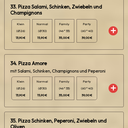
33. Pizza Salami, Schinken, Zwiebeln und
Champignons
Klein
Normal
Family
Party
(Ø 26)
(Ø 30)
(46 * 33)
(60 * 40)
13,90 €
15,90 €
35,00 €
39,00 €
34. Pizza Amore
mit Salami, Schinken, Champignons und Peperoni
Klein
Normal
Family
Party
(Ø 26)
(Ø 30)
(46 * 33)
(60 * 40)
13,90 €
15,90 €
35,00 €
39,00 €
35. Pizza Schinken, Peperoni, Zwiebeln und
Oliven