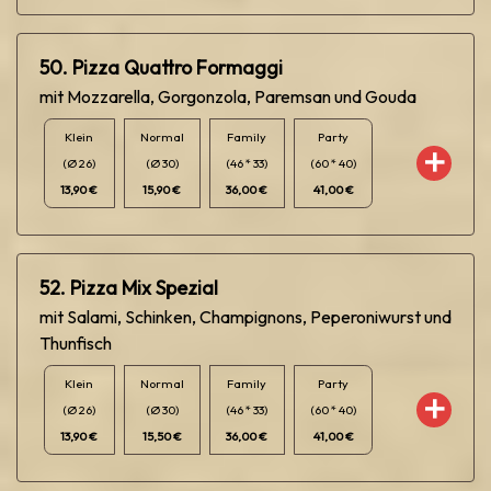
50. Pizza Quattro Formaggi
mit Mozzarella, Gorgonzola, Paremsan und Gouda
Klein
Normal
Family
Party
(Ø 26)
(Ø 30)
(46 * 33)
(60 * 40)
13,90 €
15,90 €
36,00 €
41,00 €
52. Pizza Mix Spezial
mit Salami, Schinken, Champignons, Peperoniwurst und
Thunfisch
Klein
Normal
Family
Party
(Ø 26)
(Ø 30)
(46 * 33)
(60 * 40)
13,90 €
15,50 €
36,00 €
41,00 €