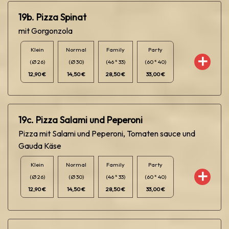
19b. Pizza Spinat
mit Gorgonzola
Klein
Normal
Family
Party
(Ø 26)
(Ø 30)
(46 * 33)
(60 * 40)
12,90 €
14,50 €
28,50 €
33,00 €
19c. Pizza Salami und Peperoni
Pizza mit Salami und Peperoni, Tomaten sauce und
Gauda Käse
Klein
Normal
Family
Party
(Ø 26)
(Ø 30)
(46 * 33)
(60 * 40)
12,90 €
14,50 €
28,50 €
33,00 €