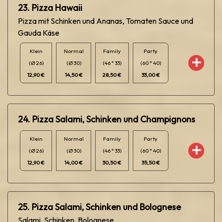
23. Pizza Hawaii
Pizza mit Schinken und Ananas, Tomaten Sauce und
Gauda Käse
Klein
Normal
Family
Party
(Ø 26)
(Ø 30)
(46 * 33)
(60 * 40)
12,90 €
14,50 €
28,50 €
33,00 €
24. Pizza Salami, Schinken und Champignons
Klein
Normal
Family
Party
(Ø 26)
(Ø 30)
(46 * 33)
(60 * 40)
12,90 €
14,00 €
30,50 €
35,50 €
25. Pizza Salami, Schinken und Bolognese
Salami, Schinken, Bolognese