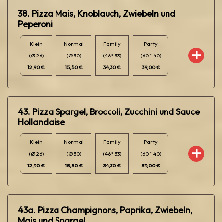
38. Pizza Mais, Knoblauch, Zwiebeln und
Peperoni
Klein
Normal
Family
Party
(Ø 26)
(Ø 30)
(46 * 33)
(60 * 40)
12,90 €
15,50 €
34,30 €
39,00 €
43. Pizza Spargel, Broccoli, Zucchini und Sauce
Hollandaise
Klein
Normal
Family
Party
(Ø 26)
(Ø 30)
(46 * 33)
(60 * 40)
12,90 €
15,50 €
34,30 €
39,00 €
43a. Pizza Champignons, Paprika, Zwiebeln,
Mais und Spargel