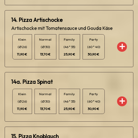
14. Pizza Artischocke
Artischocke mit Tomatensauce und Gouda Käse
Klein
Normal
Family
Party
(Ø 26)
(Ø 30)
(46 * 33)
(60 * 40)
11,90 €
13,70 €
25,90 €
30,90 €
14a. Pizza Spinat
Klein
Normal
Family
Party
(Ø 26)
(Ø 30)
(46 * 33)
(60 * 40)
11,90 €
13,70 €
25,90 €
30,90 €
15. Pizza Knoblauch