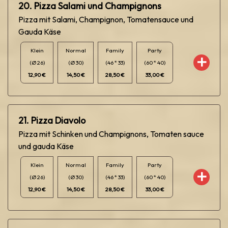
20. Pizza Salami und Champignons
Pizza mit Salami, Champignon, Tomatensauce und
Gauda Käse
Klein
Normal
Family
Party
(Ø 26)
(Ø 30)
(46 * 33)
(60 * 40)
12,90 €
14,50 €
28,50 €
33,00 €
21. Pizza Diavolo
Pizza mit Schinken und Champignons, Tomaten sauce
und gauda Käse
Klein
Normal
Family
Party
(Ø 26)
(Ø 30)
(46 * 33)
(60 * 40)
12,90 €
14,50 €
28,50 €
33,00 €