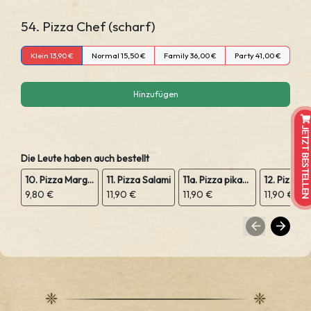
54. Pizza Chef (scharf)
Klein 13,90 €
Normal 15,50 €
Family 36,00 €
Party 41,00 €
Hinzufügen
JETZT BESTELLEN
Die Leute haben auch bestellt
10. Pizza Margeritha
11. Pizza Salami
11a. Pizza pikant Peperoniwurst
9,80 €
11,90 €
11,90 €
11,90 €