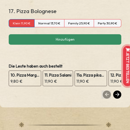
17. Pizza Bolognese
Klein 11,90 €
Normal 13,70 €
Family 25,90 €
Party 30,90 €
Hinzufügen
JETZT BESTELLEN
Die Leute haben auch bestellt
10. Pizza Margeritha
11. Pizza Salami
11a. Pizza pikant Peperoniwurst
9,80 €
11,90 €
11,90 €
11,90 €