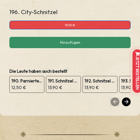
196. City-Schnitzel
13,90 €
Hinzufügen
JETZT BESTELLEN
Die Leute haben auch bestellt
190. Parniertes Schnitzel
191. Schnitzel mit Champignonssauce
192. Schnitzel mit Zigeunersauce
12,50 €
13,90 €
13,90 €
13,90 €