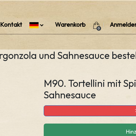
Kontakt
Warenkorb
Anmelde
0
Gorgonzola und Sahnesauce bestel
M90. Tortellini mit S
Sahnesauce
Hin