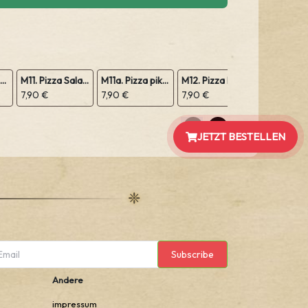
M10. Pizza Margeritha
M11. Pizza Salami
M11a. Pizza pikant Peperoniwurst
M12. Pizza Prosciutto Schinken
7,90 €
7,90 €
7,90 €
7,90 €
JETZT BESTELLEN
Subscribe
Andere
impressum