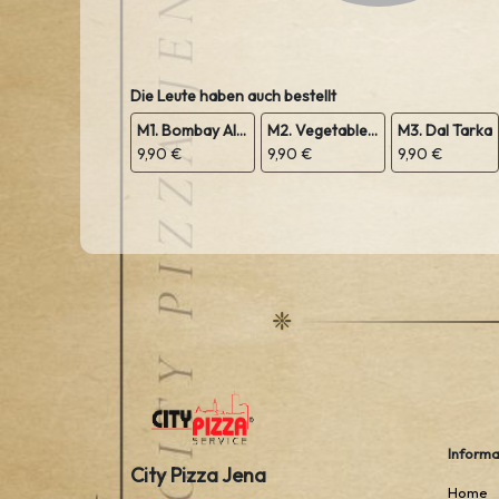
Die Leute haben auch bestellt
M1. Bombay Aloo
M2. Vegetable Sabji
M3. Dal Tarka
9,90 €
9,90 €
9,90 €
Informa
City Pizza Jena
Home