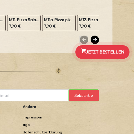
M10. Pizza Margeritha
M11. Pizza Salami
M11a. Pizza pikant Peperoniwurst
M12. Pizza Prosciutto Schinken
7,90 €
7,90 €
7,90 €
7,90 €
JETZT BESTELLEN
Subscribe
Andere
impressum
agb
datenschutzerklarung