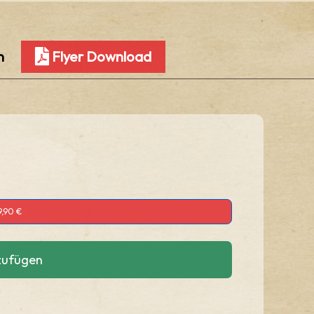
n
Flyer Download
9,90 €
zufügen