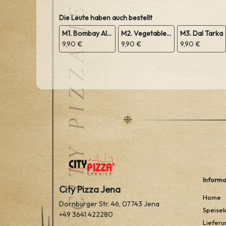
Die Leute haben auch bestellt
M1. Bombay Aloo
M2. Vegetable Sabji
M3. Dal Tarka
9,90 €
9,90 €
9,90 €
Informa
City Pizza Jena
Home
Dornburger Str. 46, 07743 Jena
Speisek
+49 3641 422280
Lieferu