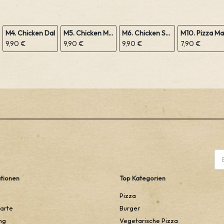
M4. Chicken Dal
M5. Chicken Mushroom
M6. Chicken Sabji
9,90 €
9,90 €
9,90 €
7,90 €
tionen
Top Kategorien
Pizza
arte
Burger
ng
Vegetarische Pizza