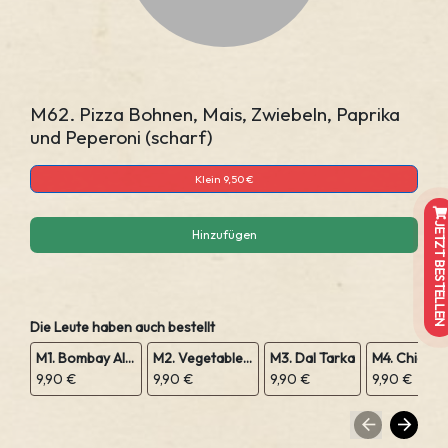
M62. Pizza Bohnen, Mais, Zwiebeln, Paprika
und Peperoni (scharf)
Klein 9,50 €
JETZT BESTELLEN
Hinzufügen
Die Leute haben auch bestellt
M1. Bombay Aloo
M2. Vegetable Sabji
M3. Dal Tarka
M4. Chicken
9,90 €
9,90 €
9,90 €
9,90 €