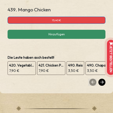
439. Mango Chicken
15,40 €
Hinzufügen
JETZT BESTELLEN
Die Leute haben auch bestellt
420. Vegetable Pakora
421. Chicken Pakora
490. Reis
490. Chapatis
7,90 €
7,90 €
3,50 €
3,50 €