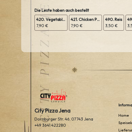
Die Leute haben auch bestellt
420. Vegetable Pakora
421. Chicken Pakora
490. Reis
49
7,90 €
7,90 €
3,50 €
3,
Informa
City Pizza Jena
Home
Dornburger Str. 46, 07743 Jena
Speisek
+49 3641 422280
Lieferu