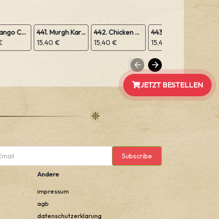
439. Mango Chicken
441. Murgh Karahi
442. Chicken Vindaloo (scharf)
443. Chicken Korma
€
15,40 €
15,40 €
15,40 €
15,
JETZT BESTELLEN
Subscribe
Andere
impressum
agb
datenschutzerklarung