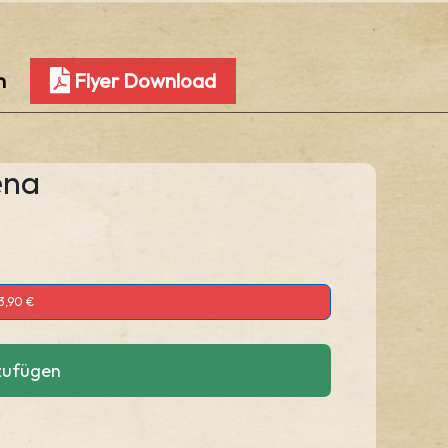
n
Flyer Download
ena
3,90 €
zufügen