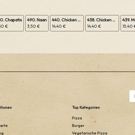
0. Chapatis
490. Naan
440. Chicken Curry
438. Chicken Hawaii
50 €
3,50 €
14,40 €
14,40 €
15,40 
tionen
Top Kategorien
Pizza
arte
Burger
ng
Vegetarische Pizza