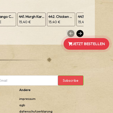
439. Mango Chicken
441. Murgh Karahi
442. Chicken Vindaloo (scharf)
443. Chicken Korma
€
15,40 €
15,40 €
15,40 €
15,
JETZT BESTELLEN
Subscribe
Andere
impressum
agb
datenschutzerklarung