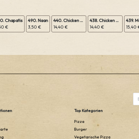
0. Chapatis
490. Naan
440. Chicken Curry
438. Chicken Hawaii
50 €
3,50 €
14,40 €
14,40 €
15,40 
tionen
Top Kategorien
Pizza
arte
Burger
ng
Vegetarische Pizza