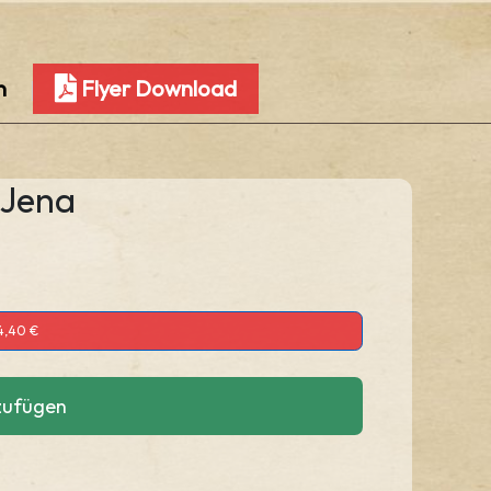
n
Flyer Download
 Jena
4,40 €
zufügen