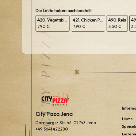
Die Leute haben auch bestellt
420. Vegetable Pakora
421. Chicken Pakora
490. Reis
49
7,90 €
7,90 €
3,50 €
3,
Informa
City Pizza Jena
Home
Dornburger Str. 46, 07743 Jena
Speisek
+49 3641 422280
Lieferu