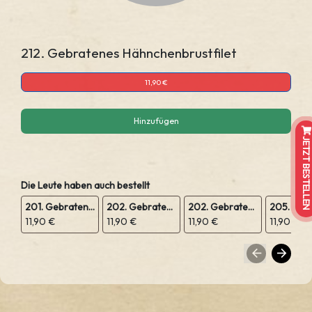
212. Gebratenes Hähnchenbrustfilet
11,90 €
Hinzufügen
JETZT BESTELLEN
Die Leute haben auch bestellt
201. Gebratene Nudeln
202. Gebratene Nudeln mit Gemüse
202. Gebratene Reis mit Gemüse
205. Süß
11,90 €
11,90 €
11,90 €
11,90 €