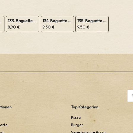
t Salami und Schinken
133. Baguette mit Thunfisch
134. Baguette mit Thunfisch und Zwiebeln
135. Baguette mit Salami, Schinken und Mozzarella
8,90 €
9,50 €
9,50 €
tionen
Top Kategorien
Pizza
arte
Burger
ng
Vegetarische Pizza