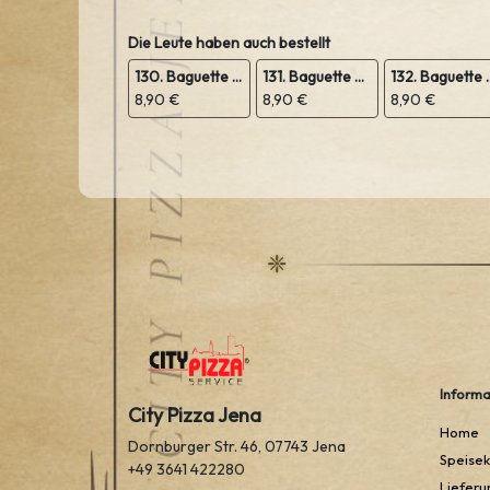
Die Leute haben auch bestellt
130. Baguette mit Salami
131. Baguette mit Schinken
132. Baguette mi
8,90 €
8,90 €
8,90 €
Informa
City Pizza Jena
Home
Dornburger Str. 46, 07743 Jena
Speisek
+49 3641 422280
Lieferu