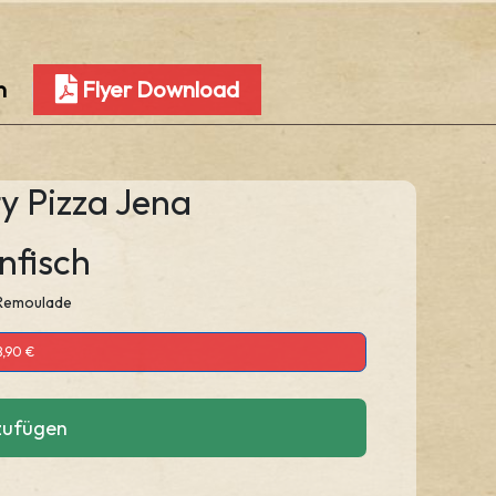
n
Flyer Download
ty Pizza Jena
nfisch
 Remoulade
8,90 €
zufügen