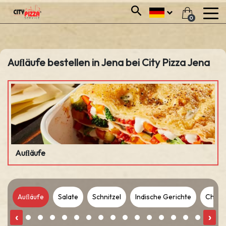
0
Auﬂäufe bestellen in Jena bei City Pizza Jena
Auﬂäufe
s
Auﬂäufe
Salate
Schnitzel
Indische Gerichte
Chines
‹
›